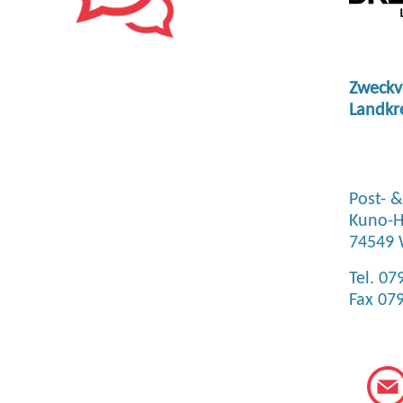
Zweckv
Landkr
Post- 
Kuno-H
74549 
Tel. 07
Fax 07