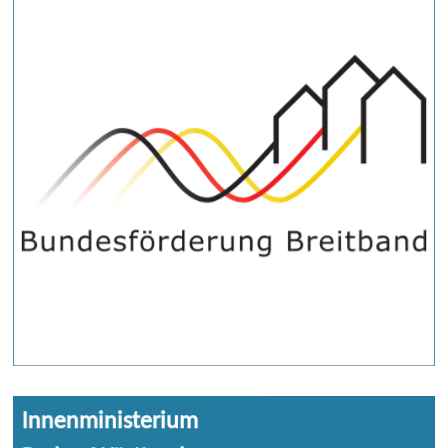
Innenministerium
Die Landesregierung Baden-Württembergs