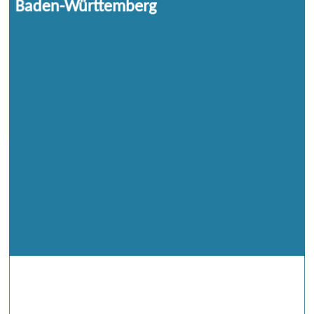
Baden-Württemberg
hat sich zum Ziel gesetzt, die Digitalisierung
aktiv zu gestalten und Baden-Württemberg
zu einer Leitregion des digitalen Wandels
zu machen. Dafür hat das Land im Jahr
2017 die Digitalisierungsstrategie
„digital@bw“ mit einer Vielzahl konkreter
innovativer Projekte und Maßnahmen
erarbeitet.
Um dieses anspruchsvolle Ziel zu erreichen,
stellt das Land seit 2016 für 3.615
Förderprojekte die Summe von 2,85 Mrd.
Euro und vom Bund weitere 3,32 Mrd. Euro
zur Verfügung; zusammen rund 6,17 Mrd.
Euro. Der Landkreis Schwäbisch Hall
profitiert bisher von einer bereits
bewilligten Fördersumme von 195 Mio.
Euro vom Land Baden-Württemberg (Stand