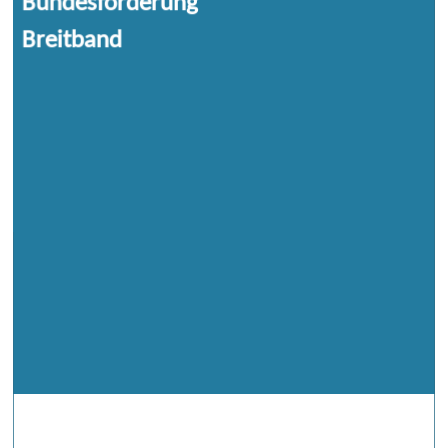
Bundesförderung
Die „Bundesförderung Breitband“ ist das
Breitband
Breitbandförderprogramm des Bundes, für
welches das BMDV verantwortlich ist. Im
Förderprogramm ist geregelt, welche
Voraussetzungen für den Bezug von
Fördergeldern bestehen, wie das
Antragsverfahren abläuft und welche
Schritte dafür erfolgen müssen.
Die Bundesregierung hat sich in der
aktuellen Legislaturperiode zum Ziel
gesetzt, gemeinsam mit den
Telekommunikationsunternehmen
flächendeckend in Deutschland Gigabit-
Netze zu schaf en. In Gebieten, in denen
kein marktgetriebener Ausbau der
Infrastruktur stattfindet, greift die
Breitbandförderung.