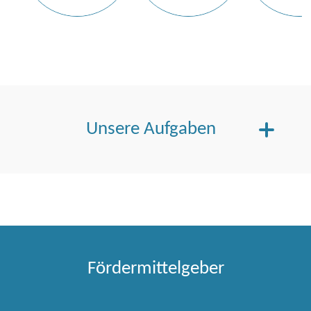
Unsere Aufgaben
Von den Verbandsmitgliedern wurden dem Zweckverband im
Wesentlichen folgende Aufgaben zur Erfüllung übertragen:
Die übergeordnete Koordination, Beratung und
Begleitung der Verbandsmitglieder bei der Umsetzung
Fördermittelgeber
von Maßnahmen zur Verbesserung der
Breitbandversorgung durch Errichtung von NGA-Netzen
oder dazugehöriger Teile (passive Infrastrukturen)