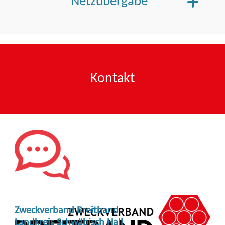
Netzübergabe
Netzübergabe – Übergang in den Regelbetrieb
Kontakt
Zweckverband Breitband
Landkreis Schwäbisch Hall